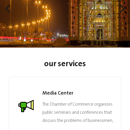
our services
Media Center
ision, culture
The Chamber of Comme
nd we at the
public seminars and co
ployment
discuss the problems 
it and
companies and institut