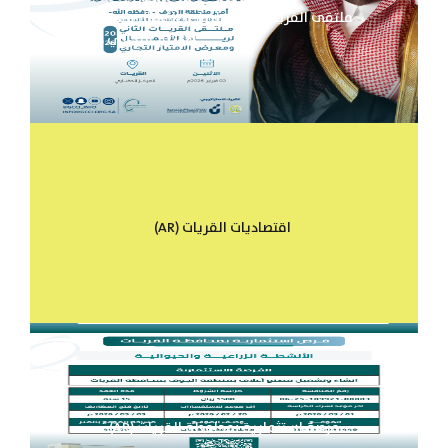
(AR) ملتقى القريات الثاني لريادة الأعمال ومعرض
الامتياز التجاري 2026م
(AR) اقتصاديات القريات
(AR) فرصة استثمارية بمحافظة القريات