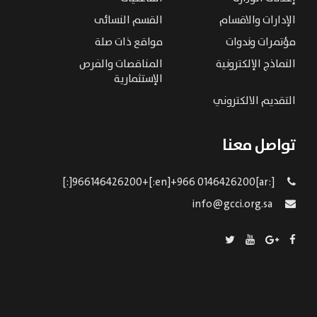
الإدارات والاقسام
القسم النسائى
مؤتمرات وندوات
مواقع ذات صلة
النماذج الإلكترونية
المناقصات والفرص
الإستثمارية
التقديم الالكتروني
تواصل معنا
[:ar]966146426200+[:en]+966 0146426200[:]
info@gcci.org.sa