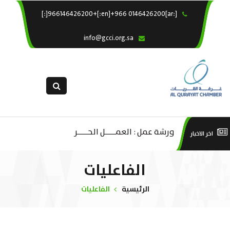
[:ar]966146426200+[:en]+966 0146426200[:]
×
الرئيسية
info@gcci.org.sa
خدماتنا
عن الغرفة
الإدارات والاقسام
القسم النسائى
التقديم الالكترونى
ليف
ورشة عمل : العمـــــل الحـــــر
است
اخر الاخبار
استبيان معوقات
صادية
منص
الفاعليات
ة”
الرئيسية
الفاعليات