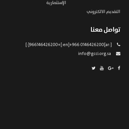
الإستثمارية
التقديم الالكتروني
تواصل معنا
[:ar]966146426200+[:en]+966 0146426200[:]
info@gcci.org.sa