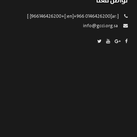
تواصل معنا
[:ar]966146426200+[:en]+966 0146426200[:]
info@gcci.org.sa