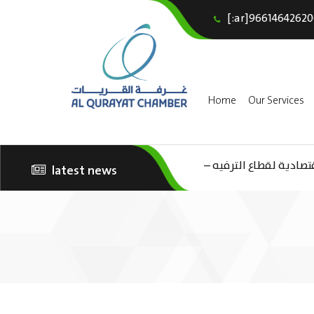
[:ar]96614642620
Home
Our Services
تصادية لقطاع الترفيه –
latest news
الثقافة – السياحة”