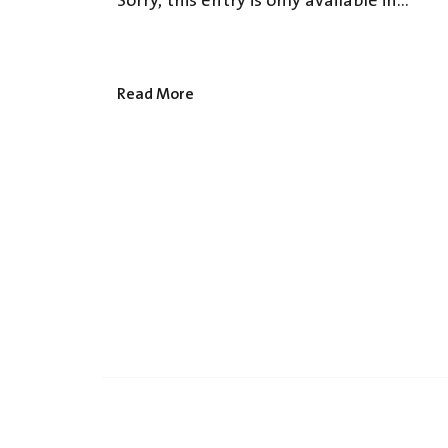
Sorry, this entry is only available in...
Read More