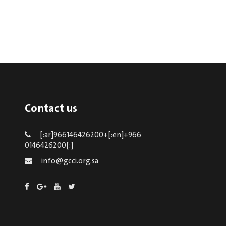
Contact us
[:ar]966146426200+[:en]+966
0146426200[:]
info@gcci.org.sa