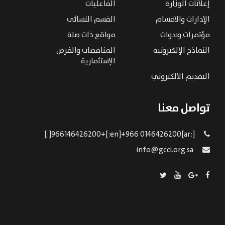
إعلانات الوزارة
الفاعليات
الإدارات والاقسام
القسم النسائى
مؤتمرات وندوات
مواقع ذات صلة
النماذج الإلكترونية
المناقصات والفرص
الإستثمارية
التقديم الالكتروني
تواصل معنا
[:ar]966146426200+[:en]+966 0146426200[:]
info@gcci.org.sa