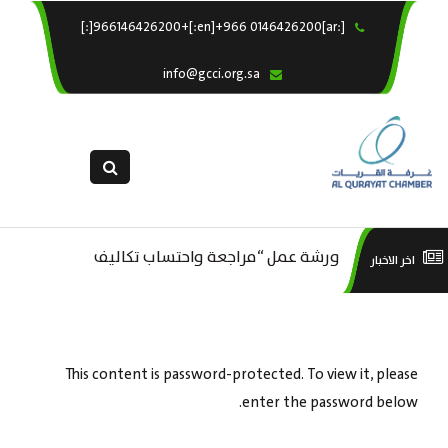
[:ar]966146426200+[:en]+966 0146426200[:]
×
الرئيسية
info@gcci.org.sa
خدماتنا
عن الغرفة
الإدارات والاقسام
القسم النسائى
ورشة عمل “مراجعة واحتساب تكاليف
التقديم الالكترونى
است
اخر الاخبار
ورشة عمل : العمـــــل الحـــــر
استبيان معوقات
بدء ومزاولة وإنهاء الأعمال الاقتصادية
منص
لقطاع الترفيه – الثقافة – السياحة”
This content is password-protected. To view it, please
enter the password below.