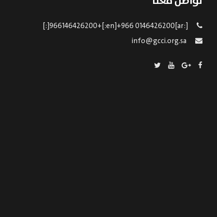
تواصل معنا
[:ar]966146426200+[:en]+966 0146426200[:]
info@gcci.org.sa