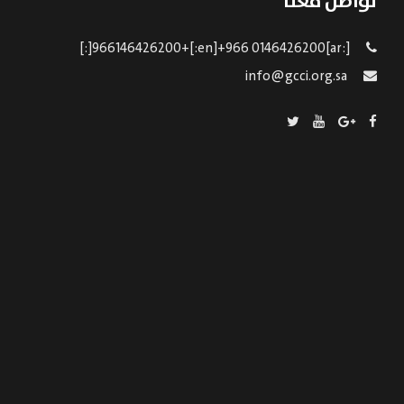
تواصل معنا
[:ar]966146426200+[:en]+966 0146426200[:]
info@gcci.org.sa