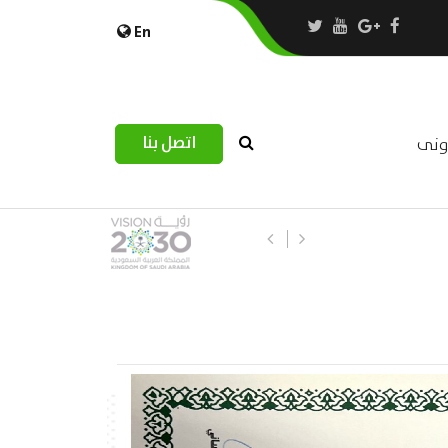
En
اتصل بنا
رونى
استبيان مرصد التحديات اللوجستية عب