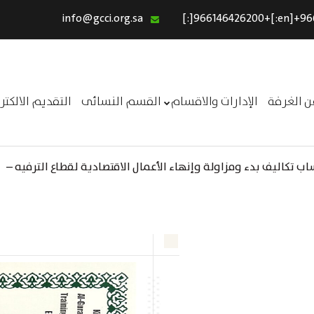
info@gcci.org.sa
الرئيسية
خدماتنا
عن الغرفة
ن الغرفة
الإدارات والاقسام
القسم النسائى
التقديم الالكت
الإدارات والاقسام
القسم النسائى
 تكاليف بدء ومزاولة وإنهاء الأعمال الاقتصادية لقطاع الترفيه –
التقديم الالكترونى
ــر
استبيان معوقات