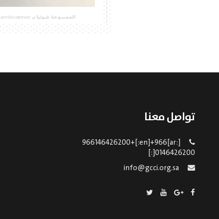
تواصل معنا
[:ar]966146426200+[:en]+966
0146426200[:]
info@gcci.org.sa