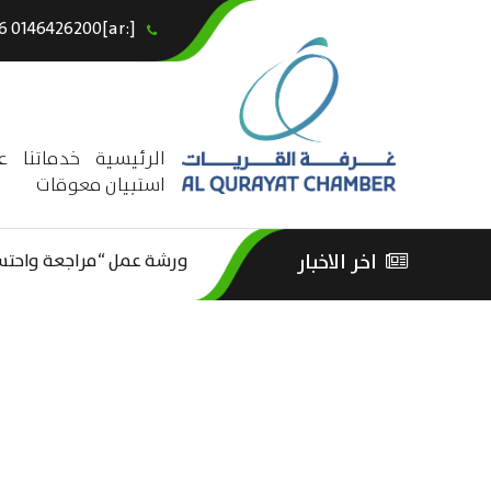
[:ar]966146426200+[:en]+966 0146426200[:]
×
الرئيسية
خدماتنا
ع
استبيان معوقات
ورشة عمل “مراجعة واحتساب
اخر الاخبار
ورشة عمل : العمـــــل الحـــ
الثقافة – السياحة”