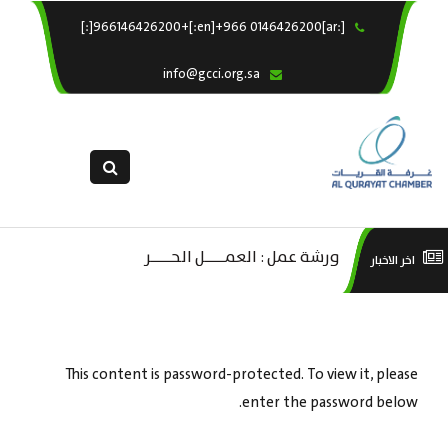
[:ar]966146426200+[:en]+966 0146426200[:]
×
الرئيسية
info@gcci.org.sa
خدماتنا
عن الغرفة
الإدارات والاقسام
القسم النسائى
التقديم الالكترونى
ليف
ورشة عمل : العمـــــل الحـــــر
است
اخر الاخبار
استبيان معوقات
صادية
منص
ة”
This content is password-protected. To view it, please
enter the password below.