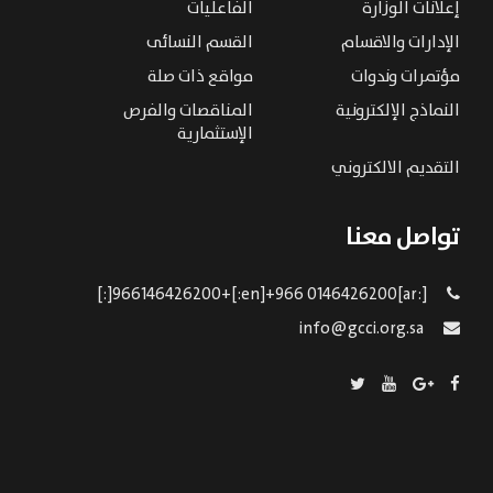
إعلانات الوزارة
الفاعليات
الإدارات والاقسام
القسم النسائى
مؤتمرات وندوات
مواقع ذات صلة
النماذج الإلكترونية
المناقصات والفرص
الإستثمارية
التقديم الالكتروني
تواصل معنا
[:ar]966146426200+[:en]+966 0146426200[:]
info@gcci.org.sa