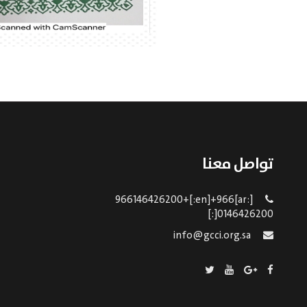
تواصل معنا
[:ar]966146426200+[:en]+966
0146426200[:]
info@gcci.org.sa