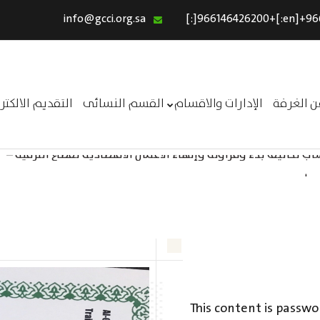
info@gcci.org.sa
الرئيسية
خدماتنا
عن الغرفة
ن الغرفة
الإدارات والاقسام
القسم النسائى
التقديم الالكت
الإدارات والاقسام
 تكاليف بدء ومزاولة وإنهاء الأعمال الاقتصادية لقطاع الترفيه –
القسم النسائى
ــر
التقديم الالكترونى
استبيان معوقات
This content is passwo