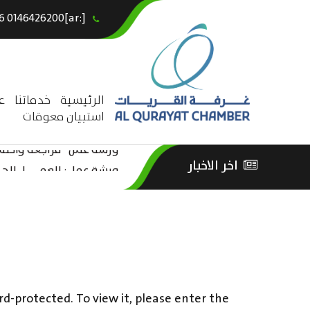
[:ar]966146426200+[:en]+966 0146426200[:]
×
الرئيسية
خدماتنا
ع
استبيان معوقات
ورشة عمل “مراجعة واحتساب
اخر الاخبار
ورشة عمل : العمـــــل الحـــ
الثقافة – السياحة”
rd-protected. To view it, please enter the