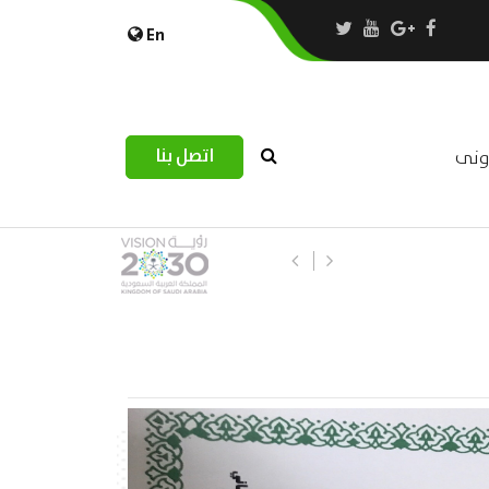
En
اتصل بنا
رونى
استبيان مرصد التحديات اللوجستية عب