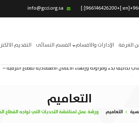
info@gcci.org.sa
الرئيسية
خدماتنا
عن الغرفة
ن الغرفة
الإدارات والاقسام
القسم النسائى
التقديم الالكت
الإدارات والاقسام
 تكاليف بدء ومزاولة وإنهاء الأعمال الاقتصادية لقطاع الترفيه –
القسم النسائى
ــر
التقديم الالكترونى
استبيان معوقات
التعاميم
يسية
التعاميم
ورشة عمل لمناقشة التحديات التي تواجه القطاع ال