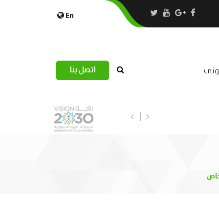
En
اتصل بنا
رونى
استبيان مرصد التحديات اللوجستية عب
خاص