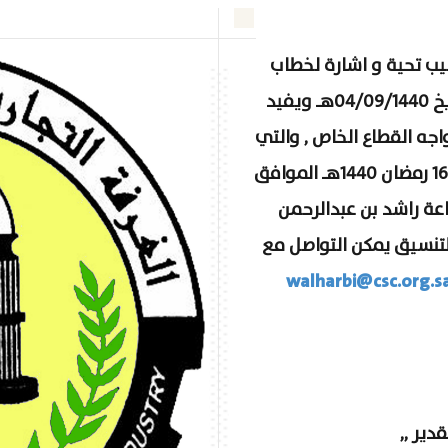
طيب تحية و اشارة لخطاب
رقم ل. و/2232 بتاريخ 04/09/1440هـ ويفيد
جه القطاع الخاص , والتي
سيتم عقدها بمشيئة الله تعالى يوم الثلاثاء 16 رمضان 1440هـ الموافق
ام الساعة 10 مساءاً بقاعة راشد بن عبدالرحمن
تنسيق يمكن التواصل مع
walharbi@csc.org.s
دير ,,