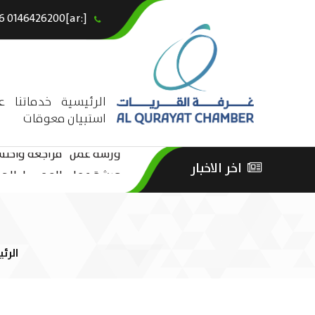
[:ar]966146426200+[:en]+966 0146426200[:]
×
الرئيسية
خدماتنا
ع
استبيان معوقات
ورشة عمل “مراجعة واحتساب
اخر الاخبار
ورشة عمل : العمـــــل الحـــ
الثقافة – السياحة”
الرئ