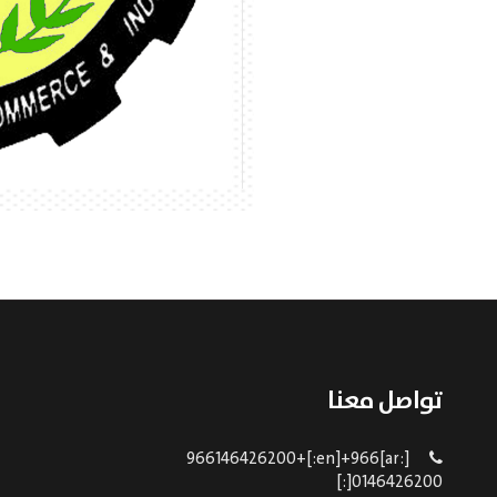
تواصل معنا
[:ar]966146426200+[:en]+966
0146426200[:]