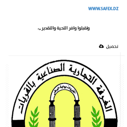
WWW.SAFEX.DZ
وتقبلوا وافر التحية والتقدير ,,،
تحميل