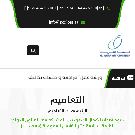
[:ar]966146426200+[:en]+966 0146426200[:]
×
الرئيسية
info@gcci.org.sa
خدماتنا
عن الغرفة
الإدارات والاقسام
القسم النسائى
ورشة عمل “مراجعة واحتساب تكاليف
التقديم الالكترونى
است
اخر الاخبار
ورشة عمل : العمـــــل الحـــــر
بدء ومزاولة وإنهاء الأعمال الاقتصادية
استبيان معوقات
منص
التعاميم
لقطاع الترفيه – الثقافة – السياحة”
الرئيسية
التعاميم
دعوة أصحاب الأعمال السعوديين للمشاركة في الصالون الدولي
الطبعة السابعة عشر للأشغال العمومية (SITP2019)