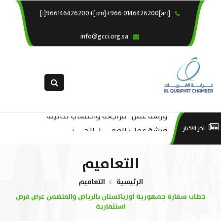
[:ar]966146426200+[:en]+966 0146426200[:]
×
الرئيسية
info@gcci.org.sa
خدماتنا
عن الغرفة
الإدارات والاقسام
القسم النسائى
ورشة عمل “مراجعة واحتساب تكاليف
التقديم الالكترونى
است
ورشة عمل : العمـــــل الحـــــر
اخر الاخبار
بدء ومزاولة وإنهاء الأعمال الاقتصادية
استبيان معوقات
منص
لقطاع الترفيه – الثقافة – السياحة”
التعاميم
الرئيسية
التعاميم
خطاب سفارة جمهورية اوزباكستان بالرياض والمتضمن عرض فرص
استثمارية