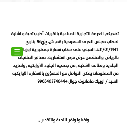
تهديكم الغرفة التجارية الصناعية بالقريات أطيب تحية و اشارة
لخطاب مجلس الغرف السعودية
رقم ش. خ/ 96 بتاريخ
En
☰
11/01/1441هـ المبني على خطاب سفارة جمهورية اوزباكستان
بالرياض والمتضمن عرض فرص استثمارية , مصانع المنتجات
الجلدية وصناعة الاحذية , من جمعية الجلود الاوزبكية , ولمزيد
من المعلومات يمكن التواصل مع المسؤول بالسفارة الاوزبكية
السيد / اوبيك ماماتوف جوال +996540374044
وتقبلوا وافر التحية والتقدير
,,