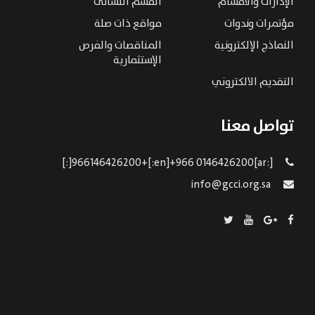
الإدارات والاقسام
القسم النسائى
مؤتمرات وندوات
مواقع ذات صلة
النماذج الإلكترونية
المناقصات والفرص
الإستثمارية
التقديم الالكتروني
تواصل معنا
[:ar]966146426200+[:en]+966 0146426200[:]
info@gcci.org.sa