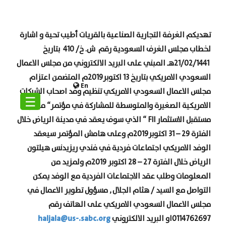
تهديكم الغرفة التجارية الصناعية بالقريات أطيب تحية و اشارة
لخطاب مجلس الغرف السعودية
رقم ش. خ/ 410 بتاريخ
21/02/1441هـ المبني على البريد الالكتروني من مجلس الاعمال
السعودي الامريكي بتاريخ 13 اكتوبر2019م المتضمن اعتزام
En
مجلس الاعمال السعودي الامريكي تنظيم وفد اصحاب الشركات
☰
الامريكية الصغيرة والمتوسطة للمشاركة في مؤتمر
“
مبادرة
مستقبل الاستثمار
FII
“
الذي سوف يعقد في مدينة الرياض خلال
الفترة 29 – 31 اكتوبر2019م وعلى هامش المؤتمر سيعقد
الوفد الامريكي اجتماعات فردية في فندي ريزيدنس هيلتون
الرياض خلال الفترة 27 – 28 اكتوبر 2019م ولمزيد من
المعلومات وطلب عقد الاجتماعات الفردية مع الوفد يمكن
التواصل مع السيد / هثام الجلال , مسؤول تطوير الاعمال في
مجلس الاعمال السعودي الامريكي على الهاتف رقم
haljala@us-.sabc.org
0114762697او البريد الالكتروني