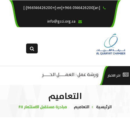
[:ar]966146426200+[:en]+966 0146426200[:]
×
الرئيسية
info@gcci.org.sa
خدماتنا
عن الغرفة
الإدارات والاقسام
القسم النسائى
التقديم الالكترونى
ليف
ورشة عمل : العمـــــل الحـــــر
است
اخر الاخبار
استبيان معوقات
صادية
منص
التعاميم
ة”
الرئيسية
التعاميم
مبادرة مستقبل الاستثمار FII