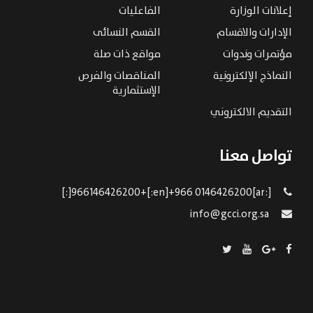
إعلانات الوزارة
الفاعليات
الإدارات والاقسام
القسم النسائى
مؤتمرات وندوات
مواقع ذات صلة
النماذج الإلكترونية
المناقصات والفرص
الإستثمارية
التقديم الالكتروني
تواصل معنا
[:ar]966146426200+[:en]+966 0146426200[:]
info@gcci.org.sa