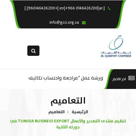
[:ar]966146426200+[:en]+966 0146426200[:]
×
الرئيسية
info@gcci.org.sa
خدماتنا
عن الغرفة
الإدارات والاقسام
القسم النسائى
ورشة عمل “مراجعة واحتساب تكاليف
التقديم الالكترونى
است
اخر الاخبار
ورشة عمل : العمـــــل الحـــــر
استبيان معوقات
بدء ومزاولة وإنهاء الأعمال الاقتصادية
منص
التعاميم
لقطاع الترفيه – الثقافة – السياحة”
الرئيسية
التعاميم
تنظيم منتدى التصدير والاعمال TUNISIA BUSINESS EXPORT في
دورته الثانية