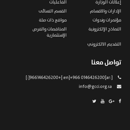
إعلانات الوزارة
الفاعليات
الإدارات والاقسام
القسم النسائى
مؤتمرات وندوات
مواقع ذات صلة
النماذج الإلكترونية
المناقصات والفرص
الإستثمارية
التقديم الالكتروني
تواصل معنا
[:ar]966146426200+[:en]+966 0146426200[:]
info@gcci.org.sa