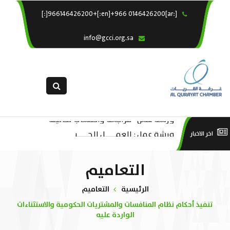
[:ar]966146426200+[:en]+966 0146426200[:]
×
الرئيسية
info@gcci.org.sa
خدماتنا
عن الغرفة
الإدارات والاقسام
القسم النسائى
ورشة عمل “مراجعة واحتساب تكاليف
التقديم الالكترونى
است
ورشة عمل : العمـــــل الحـــــر
اخر الاخبار
بدء ومزاولة وإنهاء الأعمال الاقتصادية
استبيان معوقات
منص
لقطاع الترفيه – الثقافة – السياحة”
التعاميم
الرئيسية
التعاميم
تنفيذ أحكام نظام المنافسات والمشتريات الحكومية والاستثناءات
الواردة عليه