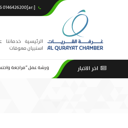
[:ar]966146426200+[:en]+966 0146426200[:]
×
الرئيسية
خدماتنا
ع
استبيان معوقات
ورشة عمل “مراجعة واحتساب
اخر الاخبار
ورشة عمل : العمـــــل الحـــ
الثقافة – السياحة”