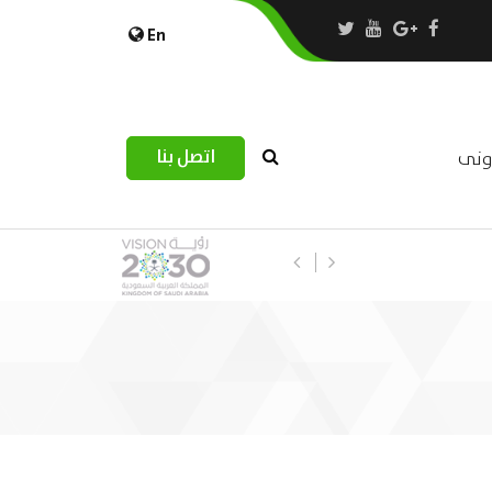
En
اتصل بنا
رونى
استبيان مرصد التحديات اللوجستية عب