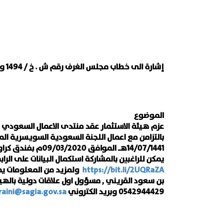
إشارة الى خطاب مجلس الغرف رقم ش . خ / 1494 وتاريخ 26/06/1441هـ
الموضوع
عزم هيئة الاستثمار عقد منتدى الاعمال السعودي ا
بالتزامن مع اعمال اللجنة السعودية السويسرية الم
14/07/1441هـ الموافق 20
يمكن للراغبين بالمشاركة استكمال البيانات على الراب
https://bit.li/2UQRaZA
ولمزيد من المعلومات يم
بن سعود القريني , مسؤول اول علاقات دولية بالهيئ
0542944429 وبريد الكتروني
raini@sagia.gov.sa