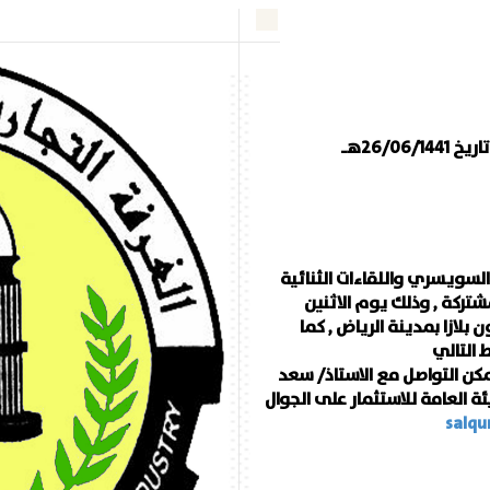
لسويسري واللقاءات الثنائية
شتركة , وذلك يوم الاثنين
09/03/20م بفندق كراون بلازا بمدينة الرياض , كما
ط التالي
كن التواصل مع الاستاذ/ سعد
ة العامة للاستثمار على الجوال
salqu