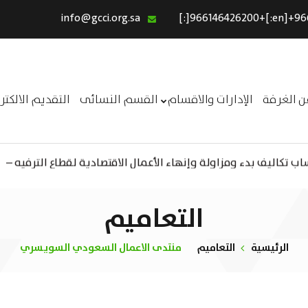
info@gcci.org.sa
الرئيسية
خدماتنا
عن الغرفة
ن الغرفة
الإدارات والاقسام
القسم النسائى
التقديم الالكت
الإدارات والاقسام
القسم النسائى
 تكاليف بدء ومزاولة وإنهاء الأعمال الاقتصادية لقطاع الترفيه –
ــر
التقديم الالكترونى
استبيان معوقات
التعاميم
الرئيسية
التعاميم
منتدى الاعمال السعودي السويسري