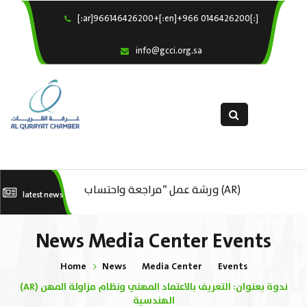
[:ar]966146426200+[:en]+966 0146426200[:]
×
Home
info@gcci.org.sa
Our Services
About us
Departments
female department
Electronic Submission
(AR) ورشة عمل “مراجعة واحتساب
latest news
استبيان معوقات
(AR) ورشة عمل : العمـــــل الحـــــر
تكاليف بدء ومزاولة وإنهاء الأعمال
الل
News Media Center Events
الاقتصادية لقطاع الترفيه – الثقافة –
Home
News
Media Center
Events
السياحة”
(AR) ندوة بعنوان: التعريف بالاعتماد المهني ونظام مزاولة المهن
الهندسية