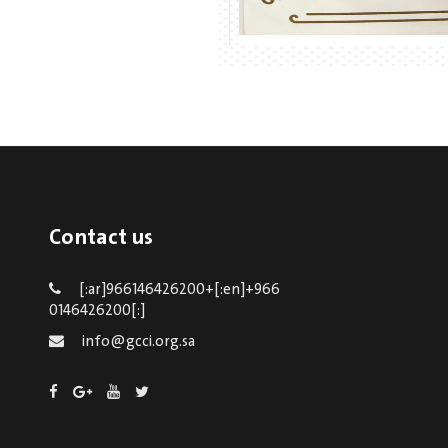
Contact us
[:ar]966146426200+[:en]+966
0146426200[:]
info@gcci.org.sa