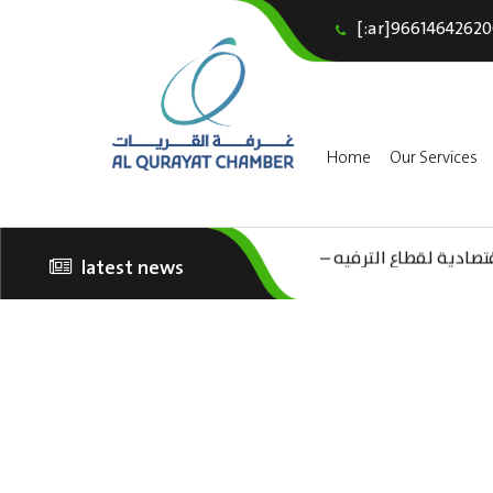
[:ar]96614642620
Home
Our Services
تصادية لقطاع الترفيه –
latest news
الثقافة – السياحة”