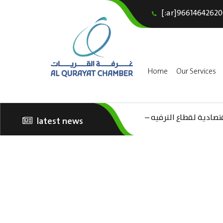
[:ar]96614642620
Home
Our Services
تصادية لقطاع الترفيه –
latest news
الثقافة – السياحة”