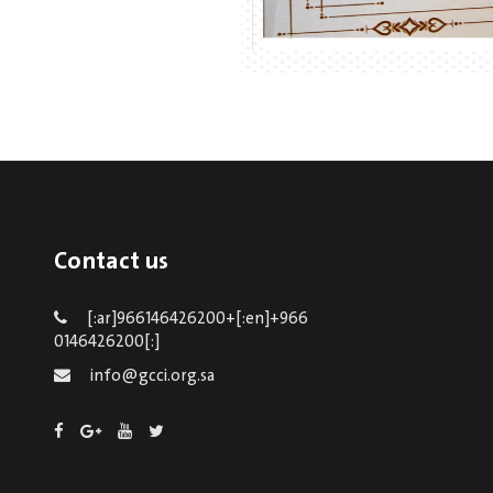
Contact us
[:ar]966146426200+[:en]+966
0146426200[:]
info@gcci.org.sa