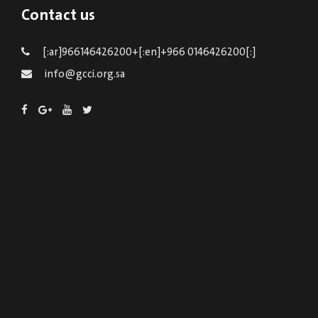
Contact us
[:ar]966146426200+[:en]+966 0146426200[:]
info@gcci.org.sa