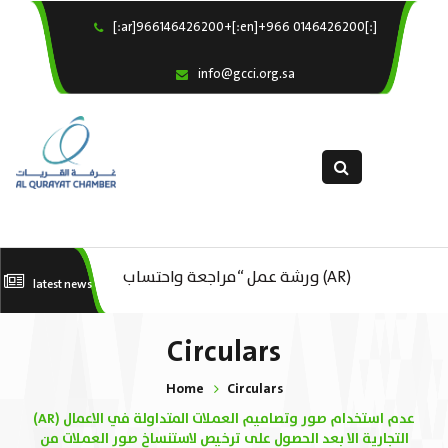
[:ar]966146426200+[:en]+966 0146426200[:]
×
Home
info@gcci.org.sa
Our Services
About us
Departments
female department
Electronic Submission
عك
(AR) ورشة عمل “مراجعة واحتساب
(AR) ورشة عمل : العمـــــل الحـــــر
latest news
استبيان معوقات
..
تكاليف بدء ومزاولة وإنهاء الأعمال
Circulars
الاقتصادية لقطاع الترفيه – الثقافة –
Home
Circulars
السياحة”
(AR) عدم استخدام صور وتصاميم العملات المتداولة في الاعمال
التجارية الا بعد الحصول على ترخيص لاستنساخ صور العملات من