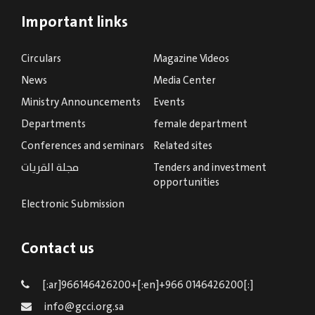
Important links
Circulars
Magazine Videos
News
Media Center
Ministry Announcements
Events
Departments
female department
Conferences and seminars
Related sites
Tenders and investment
مجلة القريات
opportunities
Electronic Submission
Contact us
[:ar]966146426200+[:en]+966 0146426200[:]
info@gcci.org.sa