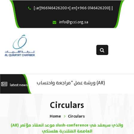
[:ar]966146426200+[:en]+966 0146426200[:]
×
Home
info@gcci.org.sa
Our Services
About us
Departments
female department
Electronic Submission
عك
(AR) ورشة عمل “مراجعة واحتساب
(AR) ورشة عمل : العمـــــل الحـــــر
latest news
استبيان معوقات
..
تكاليف بدء ومزاولة وإنهاء الأعمال
Circulars
الاقتصادية لقطاع الترفيه – الثقافة –
Home
Circulars
السياحة”
(AR) موعد انعقاد مؤتمر slush-conference والذي سيعقد في
العاصمة الفنلندية هلسنكي