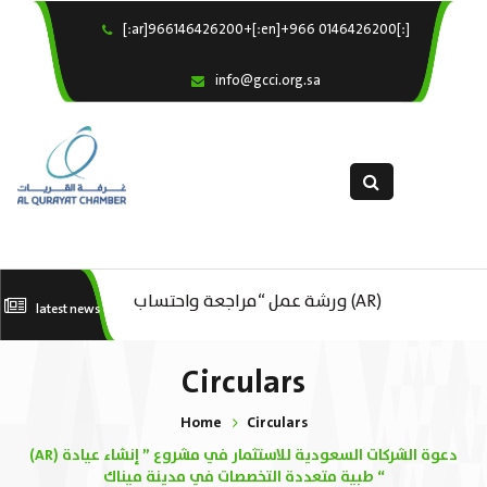
[:ar]966146426200+[:en]+966 0146426200[:]
×
Home
info@gcci.org.sa
Our Services
About us
Departments
female department
Electronic Submission
عك
(AR) ورشة عمل “مراجعة واحتساب
(AR) ورشة عمل : العمـــــل الحـــــر
latest news
استبيان معوقات
..
تكاليف بدء ومزاولة وإنهاء الأعمال
Circulars
الاقتصادية لقطاع الترفيه – الثقافة –
Home
Circulars
السياحة”
(AR) دعوة الشركات السعودية للاستثمار في مشروع ” إنشاء عيادة
طبية متعددة التخصصات في مدينة ميناك “