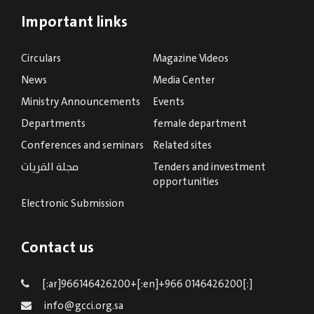
Important links
Circulars
Magazine Videos
News
Media Center
Ministry Announcements
Events
Departments
female department
Conferences and seminars
Related sites
Tenders and investment
مجلة القريات
opportunities
Electronic Submission
Contact us
[:ar]966146426200+[:en]+966 0146426200[:]
info@gcci.org.sa