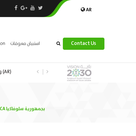
AR
×
Contact Us
ion
استبيان معوقات
 –
(AR) حظر مؤقت على استيراد سمك الشبوط من منطقة BANSKA BYSTRICA بجمهورية سلوفاكيا