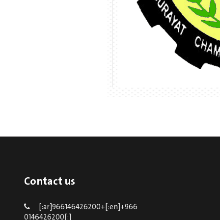
Contact us
[:ar]966146426200+[:en]+966
0146426200[:]