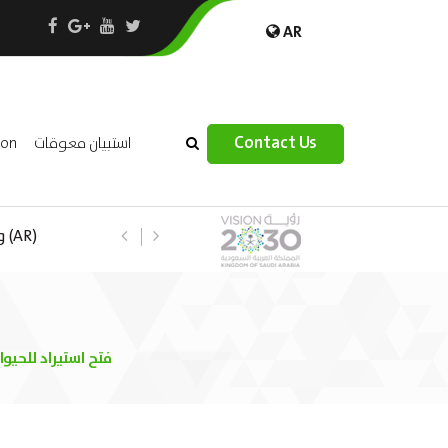
AR
×
Contact Us
استبيان معوقات
ion
(R
(AR) فتح استيراد للح