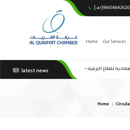
[:ar]96614642620
Home
Our Services
تصادية لقطاع الترفيه –
latest news
الثقافة – السياحة”
Home
Circula