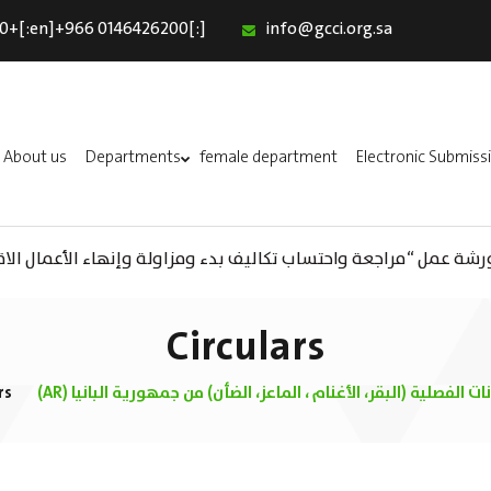
0+[:en]+966 0146426200[:]
info@gcci.org.sa
Home
Our Services
About us
About us
Departments
female department
Electronic Submiss
Departments
female department
A) ورشة عمل “مراجعة واحتساب تكاليف بدء ومزاولة وإنهاء الأعمال الاق
Electronic Submission
(AR) ورشة عمل : العمـــــل الحـــــر
استبيان معوقات
Circulars
يوانات الفصلية (البقر، الأغنام ، الماعز، الضأن) من جمهورية البانيا
rs