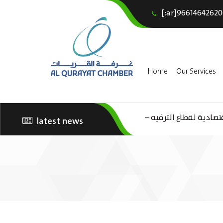
[:ar]96614642620
Home
Our Services
(AR) دية لقطاع الترفيه
latest news
الثقافة – السياحة”