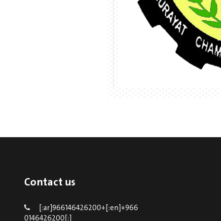
Contact us
[:ar]966146426200+[:en]+966
0146426200[:]